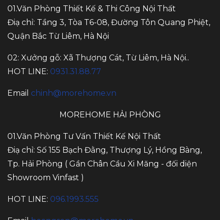
01.Văn Phòng Thiết Kế & Thi Công Nội Thất
Điạ chỉ: Tầng 3, Tòa T6-08, Đường Tôn Quang Phiệt,
Quận Bắc Từ Liêm, Hà Nội
02: Xưởng gỗ: Xã Thượng Cát, Từ Liêm, Hà Nội..
HOT LINE:
0931.31.88.77
Email
chinh@morehome.vn
MOREHOME HẢI PHÒNG
01.Văn Phòng Tư Vấn Thiết Kế Nội Thất
Điạ chỉ: Số 155 Bạch Đằng, Thượng Lý, Hồng Bàng,
Tp. Hải Phòng ( Gần Chân Cầu Xi Măng - đối diện
Showroom Vinfast )
HOT LINE:
096.1993.555