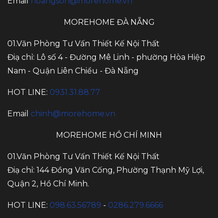
Email
hoangson@morehome.vn
MOREHOME ĐÀ NẴNG
01.Văn Phòng Tư Vấn Thiết Kế Nội Thất
Điạ chỉ: Lô số 4 - Đường Mê Linh - phường Hòa Hiệp
Nam - Quận Liên Chiểu - Đà Nẵng
HOT LINE:
0931.31.88.77
Email
chinh@morehome.vn
MOREHOME HỒ CHÍ MINH
01.Văn Phòng Tư Vấn Thiết Kế Nội Thất
Điạ chỉ: 144 Đồng Văn Cống, Phường Thạnh Mỹ Lợi,
Quận 2, Hồ Chí Minh.
HOT LINE:
098.63.56789
-
0286.279.6666