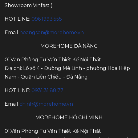
Showroom Vinfast )
HOT LINE:
096.1993.555
Email
hoangson@morehome.vn
MOREHOME ĐÀ NẴNG
01.Văn Phòng Tư Vấn Thiết Kế Nội Thất
Điạ chỉ: Lô số 4 - Đường Mê Linh - phường Hòa Hiệp
Nam - Quận Liên Chiểu - Đà Nẵng
HOT LINE:
0931.31.88.77
Email
chinh@morehome.vn
MOREHOME HỒ CHÍ MINH
01.Văn Phòng Tư Vấn Thiết Kế Nội Thất